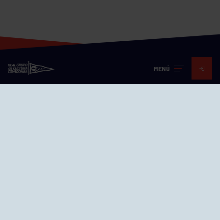
MENÚ
Visita nuestras redes
SEDES
CIERRE WEB CURSILLOS
Cómo llegar
EL GRUPO