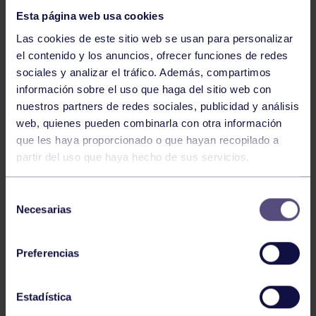
Esta página web usa cookies
Las cookies de este sitio web se usan para personalizar
el contenido y los anuncios, ofrecer funciones de redes
sociales y analizar el tráfico. Además, compartimos
información sobre el uso que haga del sitio web con
nuestros partners de redes sociales, publicidad y análisis
Natación
27 Jul 2026
web, quienes pueden combinarla con otra información
CAMPEONATO DE ESPAÑA DE
que les haya proporcionado o que hayan recopilado a
NATACIÓN ADAPTADA
partir del uso que haya hecho de sus servicios.
Selección
Necesarias
de
consentimiento
Preferencias
Estadística
Natación
27 Jul 2026