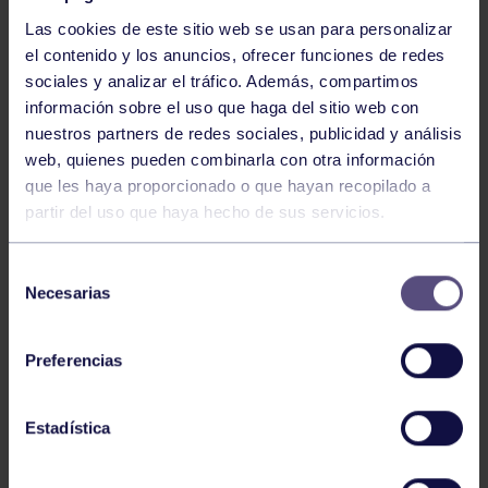
Las cookies de este sitio web se usan para personalizar
el contenido y los anuncios, ofrecer funciones de redes
sociales y analizar el tráfico. Además, compartimos
información sobre el uso que haga del sitio web con
nuestros partners de redes sociales, publicidad y análisis
Baloncesto
13 Abr 2026
web, quienes pueden combinarla con otra información
que les haya proporcionado o que hayan recopilado a
ÚLTIMOS RESULTADOS DE LA SECCIÓN
partir del uso que haya hecho de sus servicios.
Selección
Necesarias
de
consentimiento
Preferencias
Baloncesto
03 Feb 2026
Estadística
XI TORNEO DE CARNAVAL