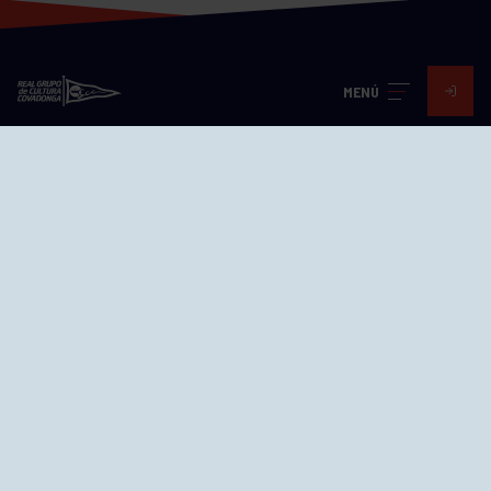
MENÚ
Visita nuestras redes
SEDES
CIERRE WEB CURSILLOS
Cómo llegar
EL GRUPO
Avd. Jesús Revuelta, 2 33204
Gijón - Asturias