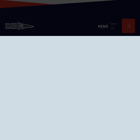
MENÚ
Visita nuestras redes
SEDES
CIERRE WEB CURSILLOS
Cómo llegar
EL GRUPO
Avd. Jesús Revuelta, 2 33204
Gijón - Asturias