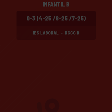
INFANTIL B
0-3 (4-25 /8-25 /7-25)
IES LABORAL
-
RGCC B