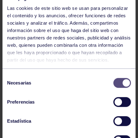
Las cookies de este sitio web se usan para personalizar
el contenido y los anuncios, ofrecer funciones de redes
sociales y analizar el tráfico. Además, compartimos
información sobre el uso que haga del sitio web con
nuestros partners de redes sociales, publicidad y análisis
Voleibol
27 Abr 2026
web, quienes pueden combinarla con otra información
que les haya proporcionado o que hayan recopilado a
CAMPEONAS DE ASTURIAS
partir del uso que haya hecho de sus servicios.
Selección
Necesarias
de
consentimiento
Preferencias
Voleibol
21 Abr 2026
Estadística
PLAY OFF