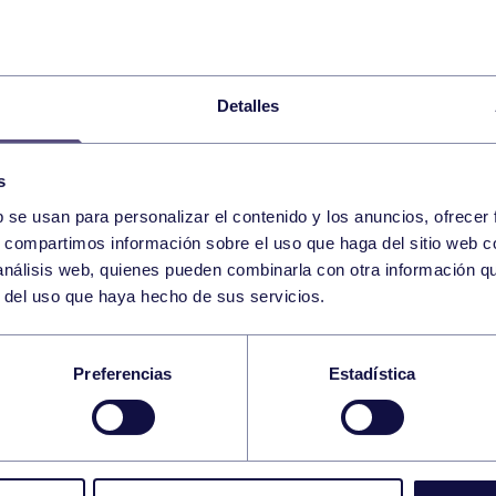
Detalles
s
b se usan para personalizar el contenido y los anuncios, ofrecer
14
s, compartimos información sobre el uso que haga del sitio web 
SATURDAY
GIJÓN (PAB. PERCHERA
12:00 h
 análisis web, quienes pueden combinarla con otra información q
JANUARY
r del uso que haya hecho de sus servicios.
 IES Nº 1 A – RGCC D
Preferencias
Estadística