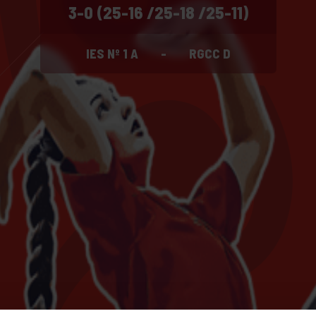
3-0 (25-16 /25-18 /25-11)
IES Nº 1 A
-
RGCC D