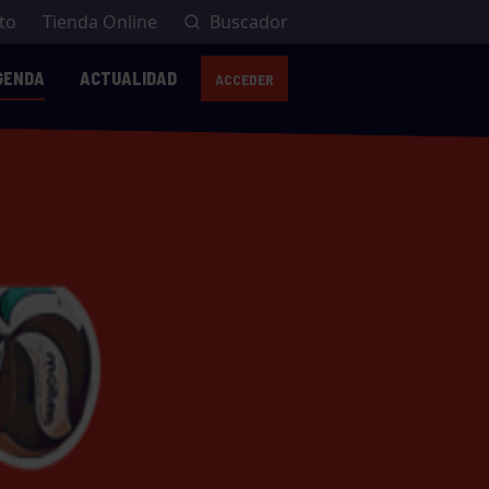
to
Tienda Online
Buscador
GENDA
ACTUALIDAD
ACCEDER