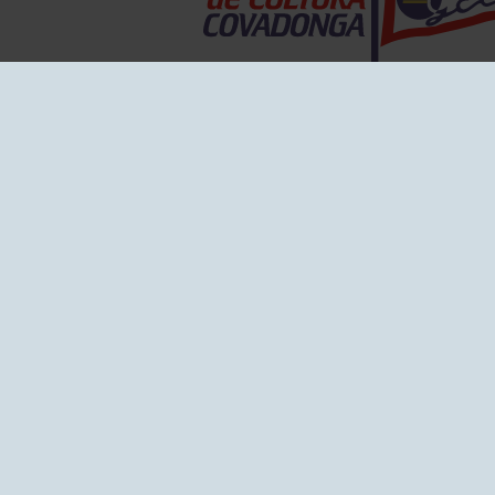
EL GRUPO
Historia
Disti
Ventajas
Empl
Junta directiva
Publi
Canal de Denuncias
Comp
Transparencia
FAQ C