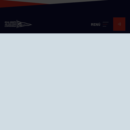
MENÚ
Visita nuestras redes
SEDES
CIERRE WEB CURSILLOS
Cómo llegar
EL GRUPO
Avd. Jesús Revuelta, 2 33204
Gijón - Asturias