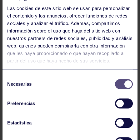
Las cookies de este sitio web se usan para personalizar
el contenido y los anuncios, ofrecer funciones de redes
sociales y analizar el tráfico. Además, compartimos
información sobre el uso que haga del sitio web con
nuestros partners de redes sociales, publicidad y análisis
Baloncesto
13 Abr 2026
web, quienes pueden combinarla con otra información
que les haya proporcionado o que hayan recopilado a
ÚLTIMOS RESULTADOS DE LA SECCIÓN
partir del uso que haya hecho de sus servicios.
Selección
Necesarias
de
consentimiento
Preferencias
Baloncesto
03 Feb 2026
Estadística
XI TORNEO DE CARNAVAL