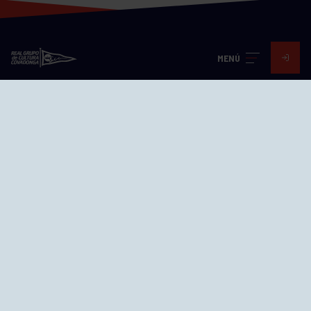
MENÚ
Visita nuestras redes
SEDES
CIERRE WEB CURSILLOS
Cómo llegar
EL GRUPO
Avd. Jesús Revuelta, 2 33204
Gijón - Asturias