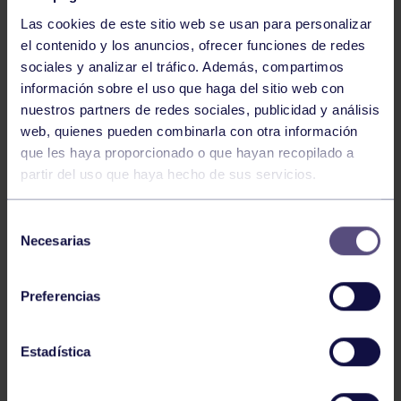
Las cookies de este sitio web se usan para personalizar
el contenido y los anuncios, ofrecer funciones de redes
sociales y analizar el tráfico. Además, compartimos
información sobre el uso que haga del sitio web con
nuestros partners de redes sociales, publicidad y análisis
Baloncesto
13 Abr 2026
web, quienes pueden combinarla con otra información
que les haya proporcionado o que hayan recopilado a
ÚLTIMOS RESULTADOS DE LA SECCIÓN
partir del uso que haya hecho de sus servicios.
Selección
Necesarias
de
consentimiento
Preferencias
Baloncesto
03 Feb 2026
Estadística
XI TORNEO DE CARNAVAL