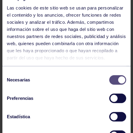
Las cookies de este sitio web se usan para personalizar
el contenido y los anuncios, ofrecer funciones de redes
sociales y analizar el tráfico. Además, compartimos
información sobre el uso que haga del sitio web con
nuestros partners de redes sociales, publicidad y análisis
Baloncesto
13 Abr 2026
web, quienes pueden combinarla con otra información
que les haya proporcionado o que hayan recopilado a
ÚLTIMOS RESULTADOS DE LA SECCIÓN
partir del uso que haya hecho de sus servicios.
Selección
Necesarias
de
consentimiento
Preferencias
Baloncesto
03 Feb 2026
Estadística
XI TORNEO DE CARNAVAL