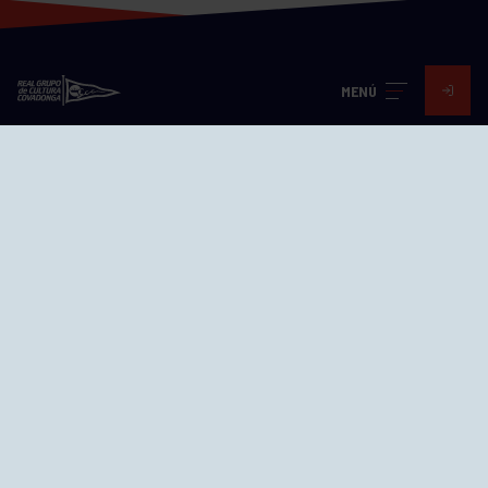
MENÚ
Visita nuestras redes
SEDES
CIERRE WEB CURSILLOS
Cómo llegar
EL GRUPO
Avd. Jesús Revuelta, 2 33204
Gijón - Asturias