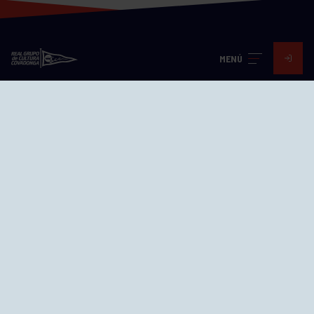
MENÚ
Visita nuestras redes
SEDES
CIERRE WEB CURSILLOS
Cómo llegar
EL GRUPO
Avd. Jesús Revuelta, 2 33204
Gijón - Asturias