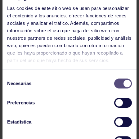
Las cookies de este sitio web se usan para personalizar
el contenido y los anuncios, ofrecer funciones de redes
sociales y analizar el tráfico. Además, compartimos
información sobre el uso que haga del sitio web con
nuestros partners de redes sociales, publicidad y análisis
Baloncesto
13 Abr 2026
web, quienes pueden combinarla con otra información
que les haya proporcionado o que hayan recopilado a
ÚLTIMOS RESULTADOS DE LA SECCIÓN
partir del uso que haya hecho de sus servicios.
Selección
Necesarias
de
consentimiento
Preferencias
Baloncesto
03 Feb 2026
Estadística
XI TORNEO DE CARNAVAL