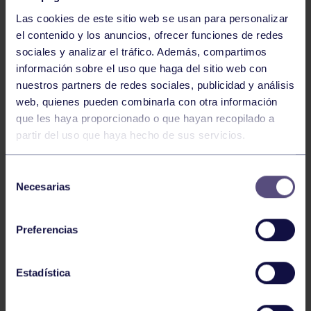
Las cookies de este sitio web se usan para personalizar
el contenido y los anuncios, ofrecer funciones de redes
sociales y analizar el tráfico. Además, compartimos
información sobre el uso que haga del sitio web con
nuestros partners de redes sociales, publicidad y análisis
Baloncesto
13 Abr 2026
web, quienes pueden combinarla con otra información
que les haya proporcionado o que hayan recopilado a
ÚLTIMOS RESULTADOS DE LA SECCIÓN
partir del uso que haya hecho de sus servicios.
Selección
Necesarias
de
consentimiento
Preferencias
Baloncesto
03 Feb 2026
Estadística
XI TORNEO DE CARNAVAL