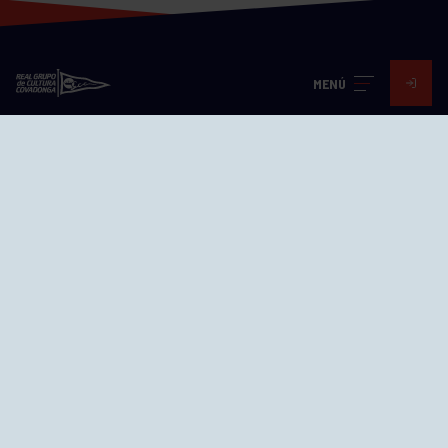
MENÚ
Visita nuestras redes
SEDES
CIERRE WEB CURSILLOS
Cómo llegar
EL GRUPO
Avd. Jesús Revuelta, 2 33204
Gijón - Asturias