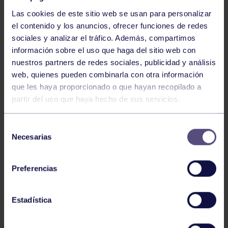
Las cookies de este sitio web se usan para personalizar
el contenido y los anuncios, ofrecer funciones de redes
sociales y analizar el tráfico. Además, compartimos
información sobre el uso que haga del sitio web con
nuestros partners de redes sociales, publicidad y análisis
Baloncesto
13 Abr 2026
web, quienes pueden combinarla con otra información
que les haya proporcionado o que hayan recopilado a
ÚLTIMOS RESULTADOS DE LA SECCIÓN
partir del uso que haya hecho de sus servicios.
Selección
Necesarias
de
consentimiento
Preferencias
Baloncesto
03 Feb 2026
Estadística
XI TORNEO DE CARNAVAL