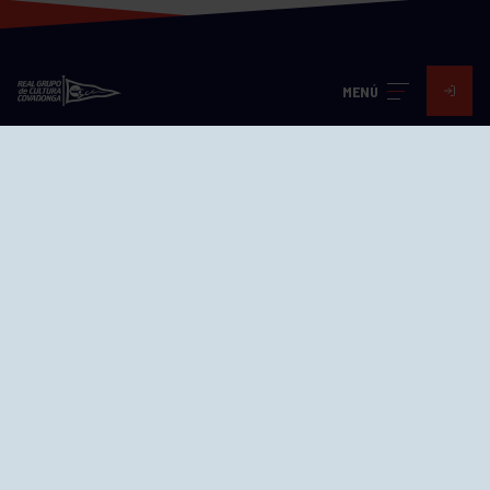
MENÚ
Visita nuestras redes
SEDES
CIERRE WEB CURSILLOS
Cómo llegar
EL GRUPO
Avd. Jesús Revuelta, 2 33204
Gijón - Asturias