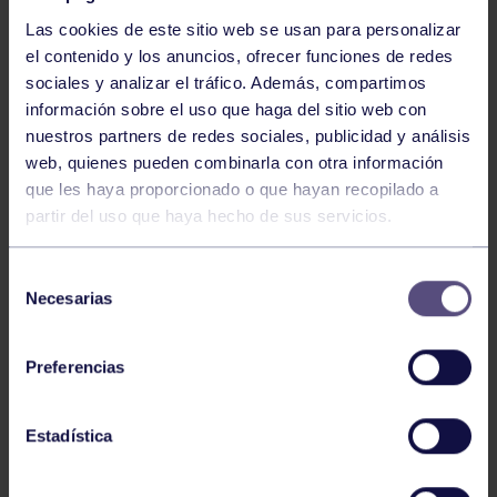
Las cookies de este sitio web se usan para personalizar
el contenido y los anuncios, ofrecer funciones de redes
sociales y analizar el tráfico. Además, compartimos
información sobre el uso que haga del sitio web con
nuestros partners de redes sociales, publicidad y análisis
Baloncesto
13 Abr 2026
web, quienes pueden combinarla con otra información
que les haya proporcionado o que hayan recopilado a
ÚLTIMOS RESULTADOS DE LA SECCIÓN
partir del uso que haya hecho de sus servicios.
Selección
Necesarias
de
consentimiento
Preferencias
Baloncesto
03 Feb 2026
Estadística
XI TORNEO DE CARNAVAL