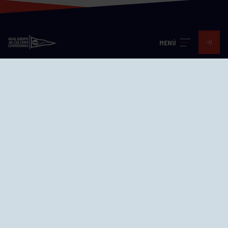
MENÚ
Visita nuestras redes
SEDES
CIERRE WEB CURSILLOS
Cómo llegar
EL GRUPO
Avd. Jesús Revuelta, 2 33204
Gijón - Asturias