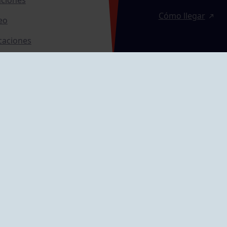
Cómo llegar
eo
caciones
ras
GRUPÍN «PLAYA»
ontrol Accesos
Calle Emilio Tuya, 
33202 Gijón, Astu
Cómo llegar
GRUPO MAREO
Camín de la Cues
Gil, nº 290
Cómo llegar