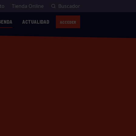
to
Tienda Online
Buscador
GENDA
ACTUALIDAD
ACCEDER