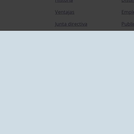
Ventajas
Empl
Junta directiva
Publi
Canal de Denuncias
Comp
Transparencia
FAQ C
ACCESO EMPLEADOS