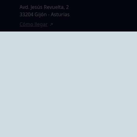
Avd. Jesús Revuelta, 2
33204 Gijón - Asturias
Cómo llegar
GRUPO BEGOÑA
14,
Calle Anselmo
rias
Cifuentes, 1 33201
Gijón - Asturias
Cómo llegar
ta