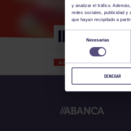
y analizar el tráfico. Ademá
redes sociales, publicidad y
que hayan recopilado a parti
INSC. COP
Selección
Necesarias
de
consentimiento
Actividades deportivas
01 MAR
DENEGAR