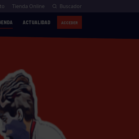
to
Tienda Online
Buscador
GENDA
ACTUALIDAD
ACCEDER