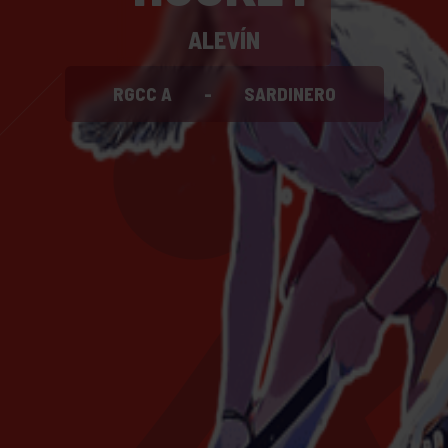
ALEVÍN
RGCC A
-
SARDINERO