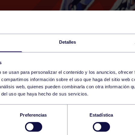
Detalles
s
b se usan para personalizar el contenido y los anuncios, ofrecer
6
s, compartimos información sobre el uso que haga del sitio web 
SUNDAY
SANTANDER (CD RUTH BE
14:30 h
 análisis web, quienes pueden combinarla con otra información q
NOVEMBER
r del uso que haya hecho de sus servicios.
IO ESC. SARDINERO
Preferencias
Estadística
CC A – SARDINERO