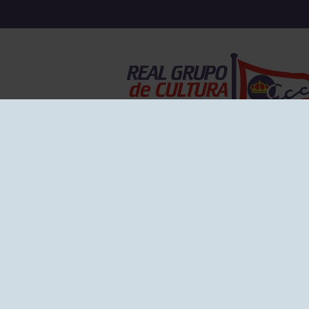
EL GRUPO
Historia
Disti
Ventajas
Empl
Junta directiva
Publi
Canal de Denuncias
Comp
Transparencia
FAQ C