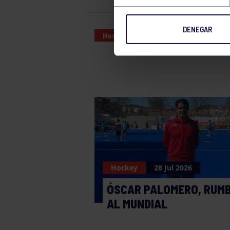
DENEGAR
Hockey
26 NOV 2023
Hockey
28 Jul 2026
ÓSCAR PALOMERO, RUM
AL MUNDIAL