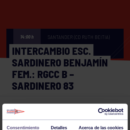
SANTANDER (CD RUTH BEITIA)
14:00 h
INTERCAMBIO ESC.
SARDINERO BENJAMÍN
FEM.: RGCC B –
SARDINERO 83
Hockey
26 NOV 2023
Comparte
Consentimiento
Detalles
Acerca de las cookies