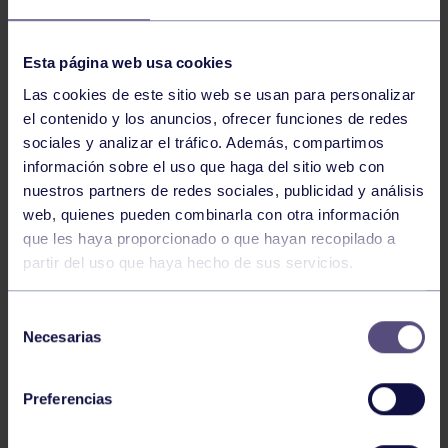
NOTICIAS RELACIONADAS
Esta página web usa cookies
Las cookies de este sitio web se usan para personalizar
el contenido y los anuncios, ofrecer funciones de redes
sociales y analizar el tráfico. Además, compartimos
información sobre el uso que haga del sitio web con
nuestros partners de redes sociales, publicidad y análisis
web, quienes pueden combinarla con otra información
que les haya proporcionado o que hayan recopilado a
partir del uso que haya hecho de sus servicios.
Hockey
28 Jul 2026
ÓSCAR PALOMERO, RUMBO AL
Selección
MUNDIAL
Necesarias
de
consentimiento
Preferencias