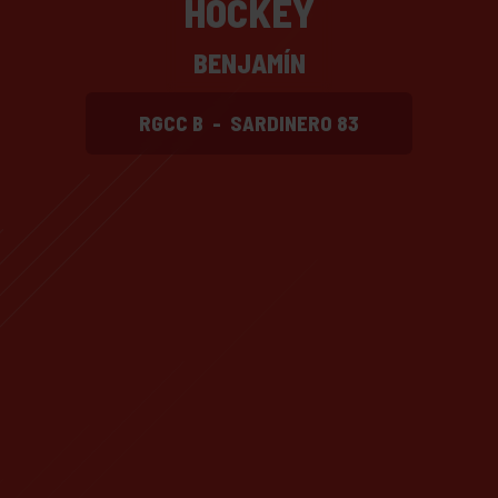
HOCKEY
BENJAMÍN
RGCC B
-
SARDINERO 83