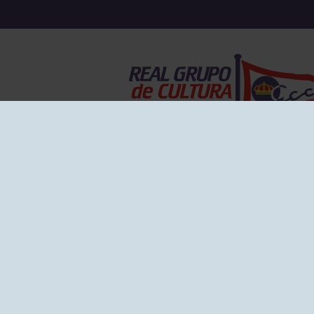
EL GRUPO
Historia
Disti
Ventajas
Empl
Junta directiva
Publi
Canal de Denuncias
Comp
Transparencia
FAQ C