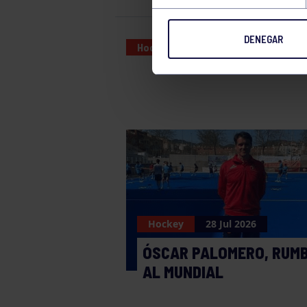
DENEGAR
Hockey
03 DEC 2022
Hockey
28 Jul 2026
ÓSCAR PALOMERO, RUM
AL MUNDIAL