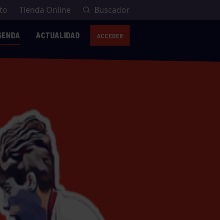
to
Tienda Online
Buscador
GENDA
ACTUALIDAD
ACCEDER