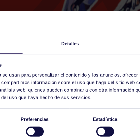
Detalles
s
b se usan para personalizar el contenido y los anuncios, ofrecer
3
s, compartimos información sobre el uso que haga del sitio web 
SATURDAY
SANTANDER (CD RUTH BEITI
11:30 h
 análisis web, quienes pueden combinarla con otra información q
DECEMBER
r del uso que haya hecho de sus servicios.
IO ESCUELAS BENJ
Preferencias
Estadística
 BF – RGCC A BF