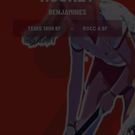
BENJAMINES
TENIS 1906 BF
-
RGCC A BF