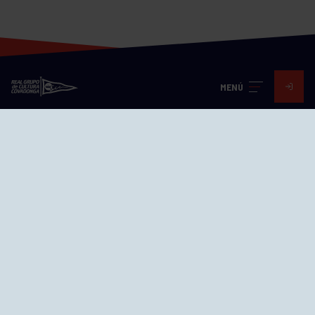
MENÚ
Visita nuestras redes
SEDES
CIERRE WEB CURSILLOS
Cómo llegar
EL GRUPO