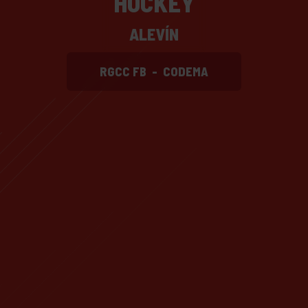
HOCKEY
ALEVÍN
RGCC FB
-
CODEMA