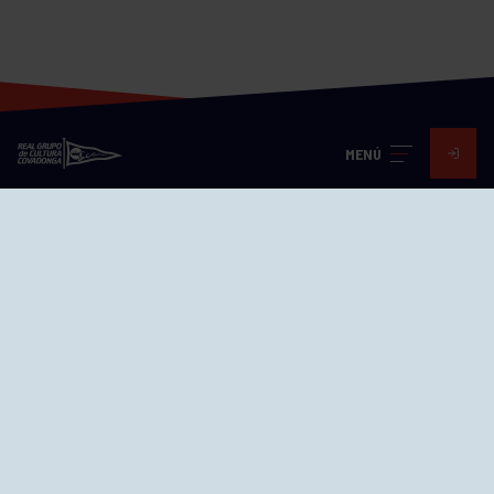
MENÚ
Visita nuestras redes
SEDES
CIERRE WEB CURSILLOS
Cómo llegar
EL GRUPO