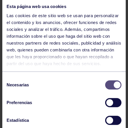
Esta página web usa cookies
Las cookies de este sitio web se usan para personalizar
el contenido y los anuncios, ofrecer funciones de redes
sociales y analizar el tráfico. Además, compartimos
información sobre el uso que haga del sitio web con
nuestros partners de redes sociales, publicidad y análisis
Hockey
28 Jul 2026
web, quienes pueden combinarla con otra información
ÓSCAR PALOMERO, RUMBO AL
que les haya proporcionado o que hayan recopilado a
MUNDIAL
partir del uso que haya hecho de sus servicios.
Selección
Necesarias
de
consentimiento
Preferencias
Estadística
Hockey
28 Jul 2026