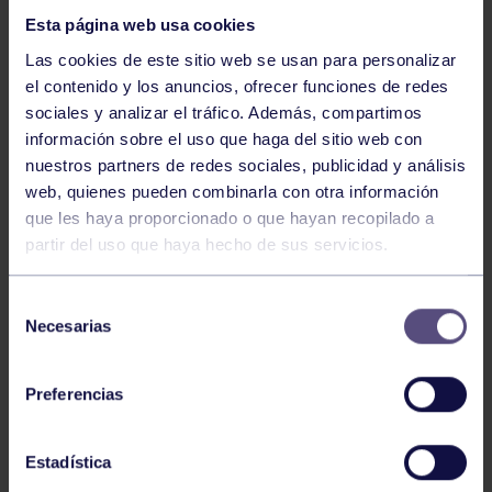
Esta página web usa cookies
Las cookies de este sitio web se usan para personalizar
el contenido y los anuncios, ofrecer funciones de redes
sociales y analizar el tráfico. Además, compartimos
información sobre el uso que haga del sitio web con
nuestros partners de redes sociales, publicidad y análisis
Hockey
28 Jul 2026
web, quienes pueden combinarla con otra información
ÓSCAR PALOMERO, RUMBO AL
que les haya proporcionado o que hayan recopilado a
MUNDIAL
partir del uso que haya hecho de sus servicios.
Selección
Necesarias
de
consentimiento
Preferencias
Estadística
Hockey
28 Jul 2026