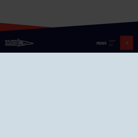
MENÚ
Visita nuestras redes
SEDES
CIERRE WEB CURSILLOS
Cómo llegar
EL GRUPO