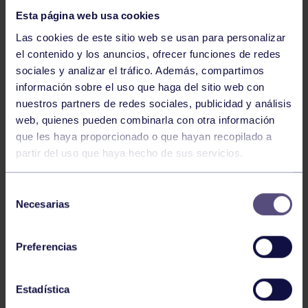
Esta página web usa cookies
Las cookies de este sitio web se usan para personalizar
el contenido y los anuncios, ofrecer funciones de redes
sociales y analizar el tráfico. Además, compartimos
información sobre el uso que haga del sitio web con
nuestros partners de redes sociales, publicidad y análisis
Hockey
28 Jul 2026
web, quienes pueden combinarla con otra información
ÓSCAR PALOMERO, RUMBO AL
que les haya proporcionado o que hayan recopilado a
MUNDIAL
partir del uso que haya hecho de sus servicios.
Selección
Necesarias
de
consentimiento
Preferencias
Estadística
Hockey
28 Jul 2026