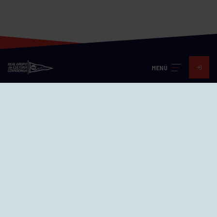
MENÚ
Visita nuestras redes
SEDES
CIERRE WEB CURSILLOS
Cómo llegar
EL GRUPO