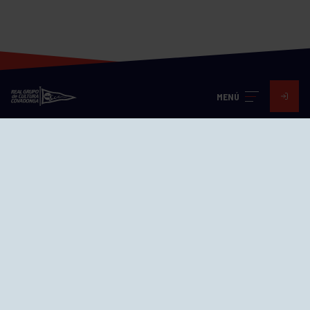
MENÚ
Visita nuestras redes
SEDES
CIERRE WEB CURSILLOS
Cómo llegar
EL GRUPO