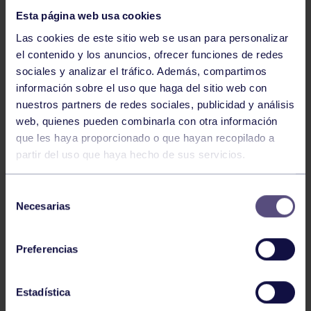
Esta página web usa cookies
Las cookies de este sitio web se usan para personalizar
el contenido y los anuncios, ofrecer funciones de redes
sociales y analizar el tráfico. Además, compartimos
información sobre el uso que haga del sitio web con
nuestros partners de redes sociales, publicidad y análisis
Hockey
28 Jul 2026
web, quienes pueden combinarla con otra información
ÓSCAR PALOMERO, RUMBO AL
que les haya proporcionado o que hayan recopilado a
MUNDIAL
partir del uso que haya hecho de sus servicios.
Selección
Necesarias
de
consentimiento
Preferencias
Estadística
Hockey
28 Jul 2026