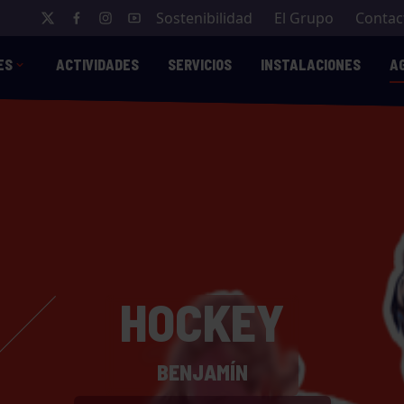
Sostenibilidad
El Grupo
Contac
ES
ACTIVIDADES
SERVICIOS
INSTALACIONES
A
HOCKEY
BENJAMÍN