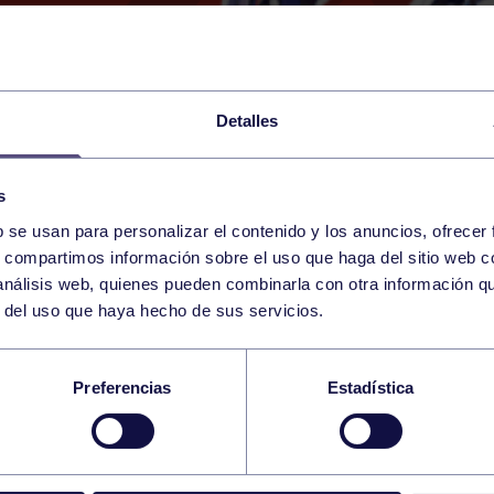
Detalles
s
b se usan para personalizar el contenido y los anuncios, ofrecer
11
s, compartimos información sobre el uso que haga del sitio web 
SATURDAY
RGCC (PISTA MULTIDEPOR
12:00 h
 análisis web, quienes pueden combinarla con otra información q
NOVEMBER
r del uso que haya hecho de sus servicios.
ENJAMÍN: RGCC B –
Preferencias
Estadística