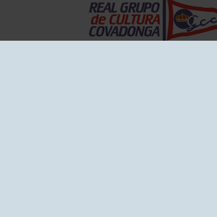
EL GRUPO
Historia
Disti
Ventajas
Empl
Junta directiva
Publi
Canal de Denuncias
Comp
Transparencia
FAQ C