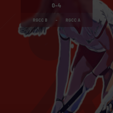
0-4
RGCC B
-
RGCC A