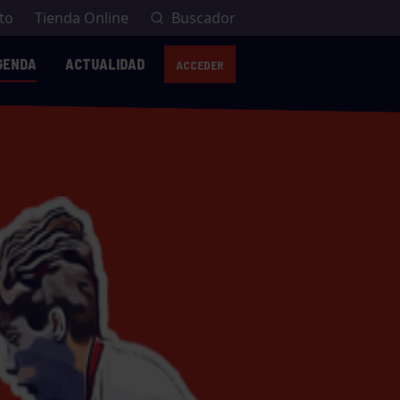
to
Tienda Online
Buscador
GENDA
ACTUALIDAD
ACCEDER