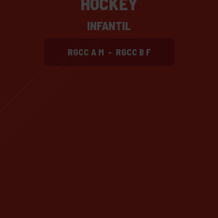
HOCKEY
INFANTIL
RGCC A M
-
RGCC B F