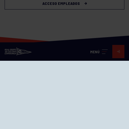
ACCESO EMPLEADOS
MENÚ
Visita nuestras redes
SEDES
CIERRE WEB CURSILLOS
Cómo llegar