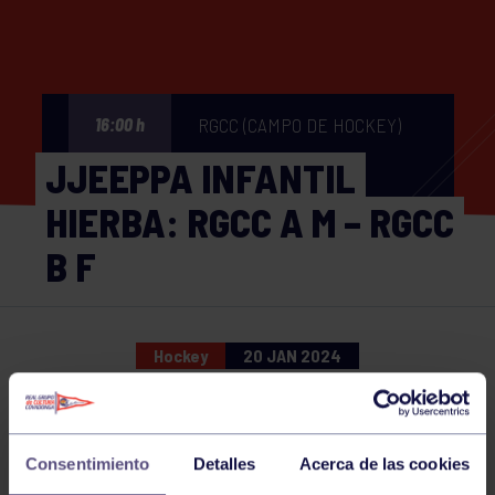
RGCC (CAMPO DE HOCKEY)
16:00 h
JJEEPPA INFANTIL
HIERBA: RGCC A M – RGCC
B F
Hockey
20 JAN 2024
Comparte
Consentimiento
Detalles
Acerca de las cookies