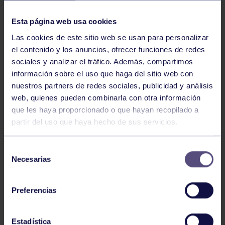
NOTICIAS RELACIONADAS
Esta página web usa cookies
Las cookies de este sitio web se usan para personalizar
el contenido y los anuncios, ofrecer funciones de redes
sociales y analizar el tráfico. Además, compartimos
información sobre el uso que haga del sitio web con
nuestros partners de redes sociales, publicidad y análisis
web, quienes pueden combinarla con otra información
Hockey
28 Jul 2026
que les haya proporcionado o que hayan recopilado a
partir del uso que haya hecho de sus servicios.
ÓSCAR PALOMERO, RUMBO AL
MUNDIAL
Selección
Necesarias
de
consentimiento
Preferencias
Estadística