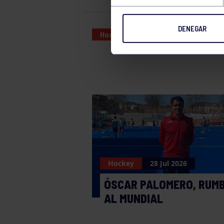
DENEGAR
Hockey
17 DEC 2023
Hockey
28 Jul 2026
ÓSCAR PALOMERO, RUM
AL MUNDIAL