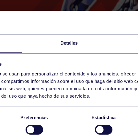
Detalles
s
b se usan para personalizar el contenido y los anuncios, ofrecer
7
s, compartimos información sobre el uso que haga del sitio web 
SUNDAY
GIJÓN (UNIVERSIDAD LABOR
11:15 h
 análisis web, quienes pueden combinarla con otra información q
DECEMBER
r del uso que haya hecho de sus servicios.
NFANTIL SALA: IES
Preferencias
Estadística
CA – RGCC A M