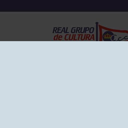
EL GRUPO
Historia
Disti
Ventajas
Empl
Junta directiva
Publi
Canal de Denuncias
Comp
Transparencia
FAQ C