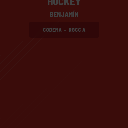
HOCKEY
BENJAMÍN
CODEMA
-
RGCC A