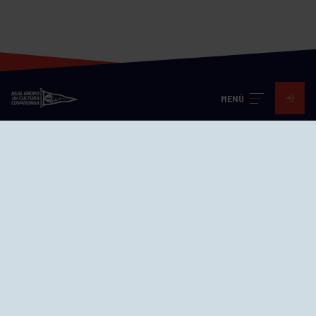
MENÚ
Visita nuestras redes
SEDES
CIERRE WEB CURSILLOS
Cómo llegar
EL GRUPO