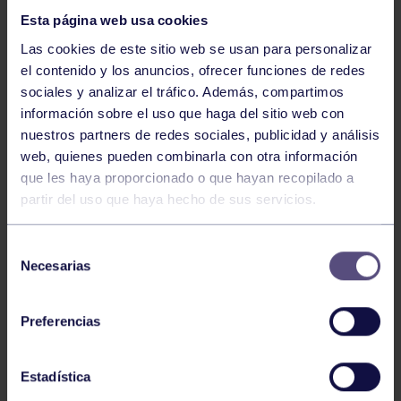
Esta página web usa cookies
Las cookies de este sitio web se usan para personalizar
el contenido y los anuncios, ofrecer funciones de redes
sociales y analizar el tráfico. Además, compartimos
información sobre el uso que haga del sitio web con
nuestros partners de redes sociales, publicidad y análisis
Hockey
28 Jul 2026
web, quienes pueden combinarla con otra información
ÓSCAR PALOMERO, RUMBO AL
que les haya proporcionado o que hayan recopilado a
MUNDIAL
partir del uso que haya hecho de sus servicios.
Selección
Necesarias
de
consentimiento
Preferencias
Estadística
Hockey
28 Jul 2026