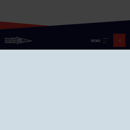
MENÚ
Visita nuestras redes
SEDES
CIERRE WEB CURSILLOS
Cómo llegar
EL GRUPO