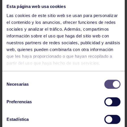
Esta página web usa cookies
Las cookies de este sitio web se usan para personalizar
el contenido y los anuncios, ofrecer funciones de redes
sociales y analizar el tráfico. Además, compartimos
información sobre el uso que haga del sitio web con
nuestros partners de redes sociales, publicidad y análisis
Hockey
28 Jul 2026
web, quienes pueden combinarla con otra información
ÓSCAR PALOMERO, RUMBO AL
que les haya proporcionado o que hayan recopilado a
MUNDIAL
partir del uso que haya hecho de sus servicios.
Selección
Necesarias
de
consentimiento
Preferencias
Estadística
Hockey
28 Jul 2026