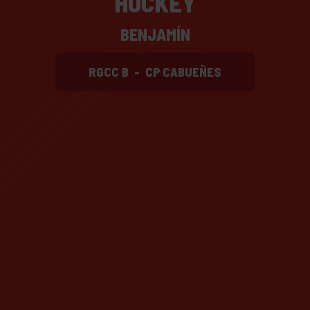
HOCKEY
BENJAMÍN
RGCC B
-
CP CABUEÑES