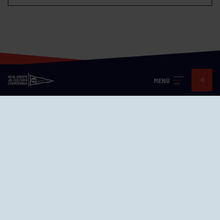
MENÚ
Visita nuestras redes
SEDES
CIERRE WEB CURSILLOS
Cómo llegar