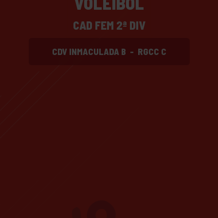
VOLEIBOL
CAD FEM 2ª DIV
CDV INMACULADA B
-
RGCC C