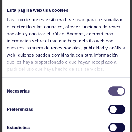
NOTICIAS RELACIONADAS
Esta página web usa cookies
Las cookies de este sitio web se usan para personalizar
el contenido y los anuncios, ofrecer funciones de redes
sociales y analizar el tráfico. Además, compartimos
información sobre el uso que haga del sitio web con
nuestros partners de redes sociales, publicidad y análisis
web, quienes pueden combinarla con otra información
que les haya proporcionado o que hayan recopilado a
partir del uso que haya hecho de sus servicios.
Voleibol
27 Abr 2026
CAMPEONAS DE ASTURIAS
Selección
Necesarias
de
consentimiento
Preferencias
Estadística