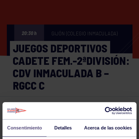
GIJÓN (COLEGIO INMACULADA)
20:30 h
JUEGOS DEPORTIVOS
CADETE FEM.-2ªDIVISIÓN:
CDV INMACULADA B –
RGCC C
Voleibol
16 JAN 2026
Comparte
Consentimiento
Detalles
Acerca de las cookies