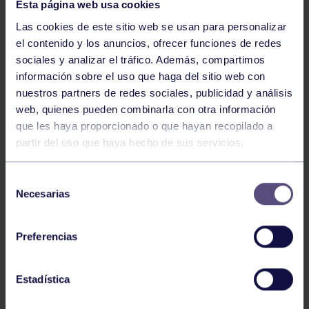
Esta página web usa cookies
Las cookies de este sitio web se usan para personalizar
el contenido y los anuncios, ofrecer funciones de redes
sociales y analizar el tráfico. Además, compartimos
información sobre el uso que haga del sitio web con
Natación
27 Jul 2026
nuestros partners de redes sociales, publicidad y análisis
CAMPEONATO DE ESPAÑA DE
web, quienes pueden combinarla con otra información
NATACIÓN ADAPTADA
que les haya proporcionado o que hayan recopilado a
partir del uso que haya hecho de sus servicios.
Selección
Necesarias
de
consentimiento
Preferencias
Natación
27 Jul 2026
Estadística
CAMPEONATO DE ESPAÑA JÚNIOR DE