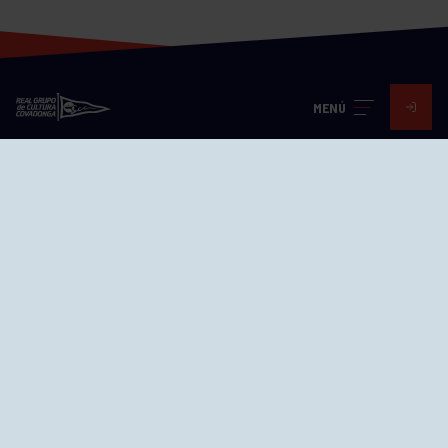
MENÚ
Visita nuestras redes
SEDES
CIERRE WEB CURSILLOS
Cómo llegar
EL GRUPO
Avd. Jesús Revuelta, 2 33204