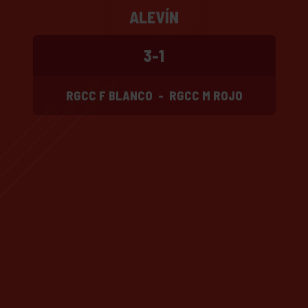
ALEVÍN
3-1
RGCC F BLANCO
-
RGCC M ROJO