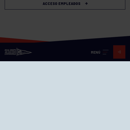
ACCESO EMPLEADOS
MENÚ
Visita nuestras redes
SEDES
CIERRE WEB CURSILLOS
Cómo llegar