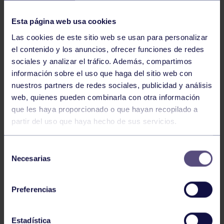
NOTICIAS RELACIONADAS
Esta página web usa cookies
Las cookies de este sitio web se usan para personalizar
el contenido y los anuncios, ofrecer funciones de redes
sociales y analizar el tráfico. Además, compartimos
información sobre el uso que haga del sitio web con
nuestros partners de redes sociales, publicidad y análisis
web, quienes pueden combinarla con otra información
Hockey
28 Jul 2026
que les haya proporcionado o que hayan recopilado a
partir del uso que haya hecho de sus servicios.
ÓSCAR PALOMERO, RUMBO AL
MUNDIAL
Selección
Necesarias
de
consentimiento
Preferencias
Estadística