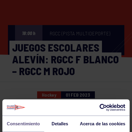
RGCC (PISTA MULTIDEPORTE)
18:00 h
JUEGOS ESCOLARES
ALEVÍN: RGCC F BLANCO
– RGCC M ROJO
Hockey
01 FEB 2023
Comparte
Consentimiento
Detalles
Acerca de las cookies