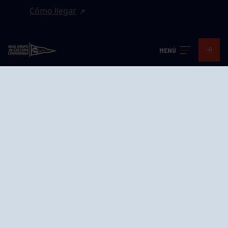
Cómo llegar
EL GRUPO
MENÚ
Avd. Jesús Revuelta, 2 33204
Gijón - Asturias
Cómo llegar
GRUPÍN «PLAYA»
Calle Emilio Tuya, 14, 33202
Gijón, Asturias
Cómo llegar
GRUPO BEGOÑA
Calle Anselmo Cifuentes, 1 33201
Gijón - Asturias