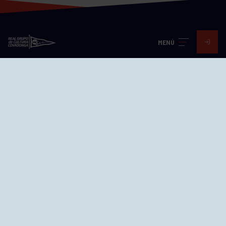
MENÚ
Visita nuestras redes
SEDES
CIERRE WEB CURSILLOS
Cómo llegar
EL GRUPO
Avd. Jesús Revuelta, 2 33204
Gijón - Asturias