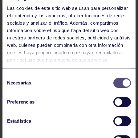
Las cookies de este sitio web se usan para personalizar
el contenido y los anuncios, ofrecer funciones de redes
sociales y analizar el tráfico. Además, compartimos
información sobre el uso que haga del sitio web con
nuestros partners de redes sociales, publicidad y análisis
Baloncesto
13 Abr 2026
web, quienes pueden combinarla con otra información
que les haya proporcionado o que hayan recopilado a
ÚLTIMOS RESULTADOS DE LA SECCIÓN
partir del uso que haya hecho de sus servicios.
Selección
Necesarias
de
consentimiento
Preferencias
Baloncesto
03 Feb 2026
Estadística
XI TORNEO DE CARNAVAL