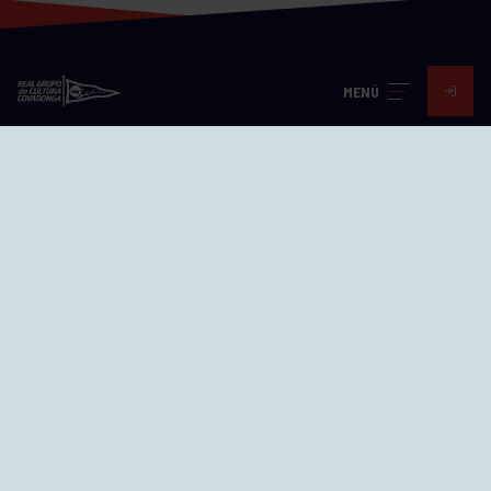
MENÚ
Visita nuestras redes
SEDES
CIERRE WEB CURSILLOS
Cómo llegar
EL GRUPO
Avd. Jesús Revuelta, 2 33204
Gijón - Asturias