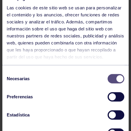
Las cookies de este sitio web se usan para personalizar
el contenido y los anuncios, ofrecer funciones de redes
sociales y analizar el tráfico. Además, compartimos
información sobre el uso que haga del sitio web con
nuestros partners de redes sociales, publicidad y análisis
Baloncesto
13 Abr 2026
web, quienes pueden combinarla con otra información
que les haya proporcionado o que hayan recopilado a
ÚLTIMOS RESULTADOS DE LA SECCIÓN
partir del uso que haya hecho de sus servicios.
Selección
Necesarias
de
consentimiento
Preferencias
Baloncesto
03 Feb 2026
Estadística
XI TORNEO DE CARNAVAL