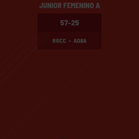
JUNIOR FEMENINO A
57-25
RGCC
-
ADBA