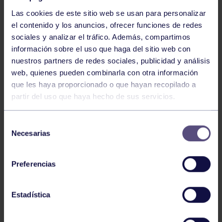
Las cookies de este sitio web se usan para personalizar
el contenido y los anuncios, ofrecer funciones de redes
sociales y analizar el tráfico. Además, compartimos
información sobre el uso que haga del sitio web con
nuestros partners de redes sociales, publicidad y análisis
Baloncesto
13 Abr 2026
web, quienes pueden combinarla con otra información
que les haya proporcionado o que hayan recopilado a
ÚLTIMOS RESULTADOS DE LA SECCIÓN
partir del uso que haya hecho de sus servicios.
Selección
Necesarias
de
consentimiento
Preferencias
Baloncesto
03 Feb 2026
Estadística
XI TORNEO DE CARNAVAL