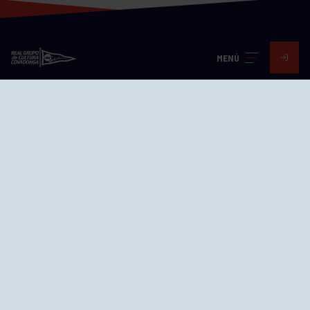
MENÚ
Visita nuestras redes
SEDES
CIERRE WEB CURSILLOS
Cómo llegar
EL GRUPO
Avd. Jesús Revuelta, 2 33204
Gijón - Asturias