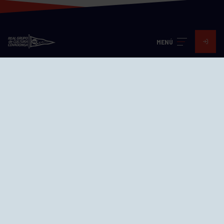
MENÚ
Visita nuestras redes
SEDES
CIERRE WEB CURSILLOS
Cómo llegar
EL GRUPO
Avd. Jesús Revuelta, 2 33204
Gijón - Asturias