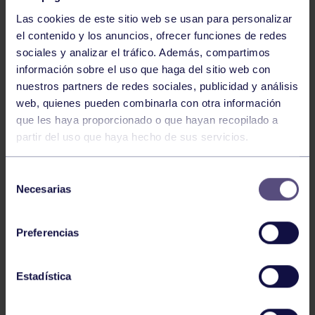
Las cookies de este sitio web se usan para personalizar
el contenido y los anuncios, ofrecer funciones de redes
sociales y analizar el tráfico. Además, compartimos
información sobre el uso que haga del sitio web con
nuestros partners de redes sociales, publicidad y análisis
Baloncesto
13 Abr 2026
web, quienes pueden combinarla con otra información
que les haya proporcionado o que hayan recopilado a
ÚLTIMOS RESULTADOS DE LA SECCIÓN
partir del uso que haya hecho de sus servicios.
Selección
Necesarias
de
consentimiento
Preferencias
Baloncesto
03 Feb 2026
Estadística
XI TORNEO DE CARNAVAL