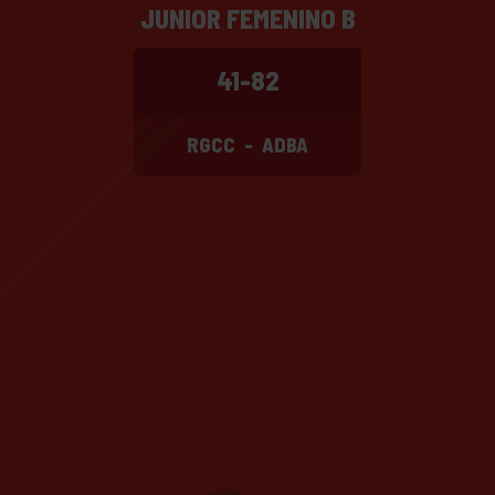
JUNIOR FEMENINO B
41-82
RGCC
-
ADBA