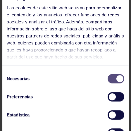
Las cookies de este sitio web se usan para personalizar
el contenido y los anuncios, ofrecer funciones de redes
sociales y analizar el tráfico. Además, compartimos
información sobre el uso que haga del sitio web con
nuestros partners de redes sociales, publicidad y análisis
Baloncesto
13 Abr 2026
web, quienes pueden combinarla con otra información
que les haya proporcionado o que hayan recopilado a
ÚLTIMOS RESULTADOS DE LA SECCIÓN
partir del uso que haya hecho de sus servicios.
Selección
Necesarias
de
consentimiento
Preferencias
Baloncesto
03 Feb 2026
Estadística
XI TORNEO DE CARNAVAL