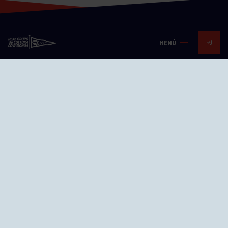
MENÚ
Visita nuestras redes
SEDES
CIERRE WEB CURSILLOS
Cómo llegar
EL GRUPO
Avd. Jesús Revuelta, 2 33204
Gijón - Asturias