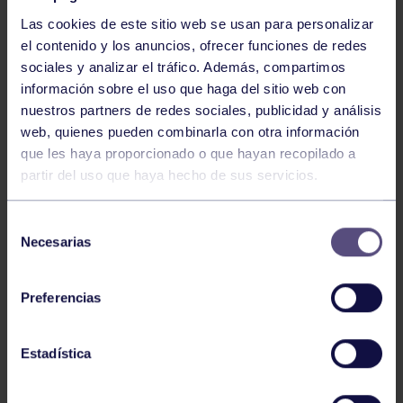
Las cookies de este sitio web se usan para personalizar
el contenido y los anuncios, ofrecer funciones de redes
sociales y analizar el tráfico. Además, compartimos
información sobre el uso que haga del sitio web con
nuestros partners de redes sociales, publicidad y análisis
Baloncesto
13 Abr 2026
web, quienes pueden combinarla con otra información
que les haya proporcionado o que hayan recopilado a
ÚLTIMOS RESULTADOS DE LA SECCIÓN
partir del uso que haya hecho de sus servicios.
Selección
Necesarias
de
consentimiento
Preferencias
Baloncesto
03 Feb 2026
Estadística
XI TORNEO DE CARNAVAL