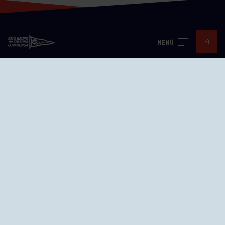
MENÚ
Visita nuestras redes
SEDES
CIERRE WEB CURSILLOS
Cómo llegar
EL GRUPO
Avd. Jesús Revuelta, 2 33204
Gijón - Asturias