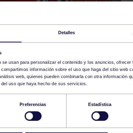
Detalles
s
b se usan para personalizar el contenido y los anuncios, ofrecer
12
s, compartimos información sobre el uso que haga del sitio web 
WEDNESDAY
RGCC (BRAULIO GARCÍ
20:00 h
 análisis web, quienes pueden combinarla con otra información q
JUNE
r del uso que haya hecho de sus servicios.
MENINO: RGCC – OC
Preferencias
Estadística