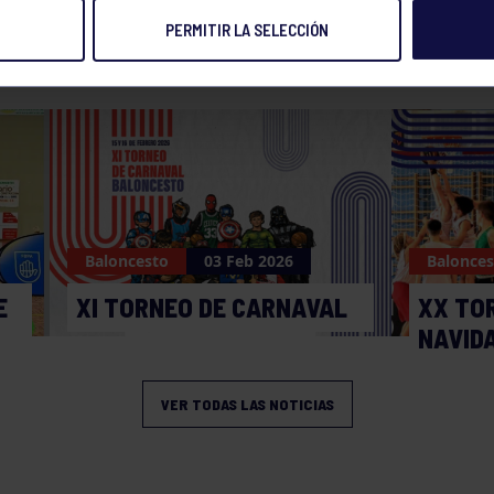
PERMITIR LA SELECCIÓN
NOTICIAS RELACIONADAS
Baloncesto
03 Feb 2026
Balonces
E
XI TORNEO DE CARNAVAL
XX TO
NAVID
VER TODAS LAS NOTICIAS