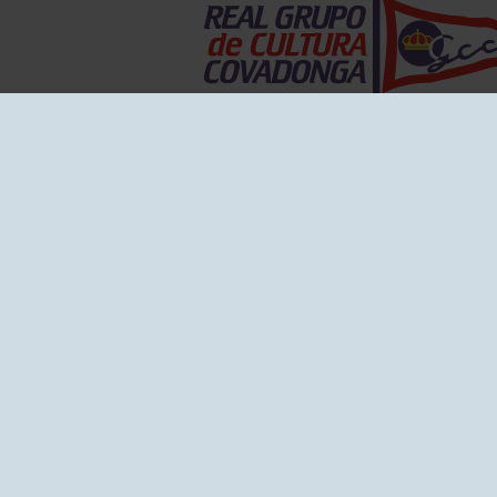
EL GRUPO
Historia
Disti
Ventajas
Empl
Junta directiva
Publi
Canal de Denuncias
Comp
Transparencia
FAQ C