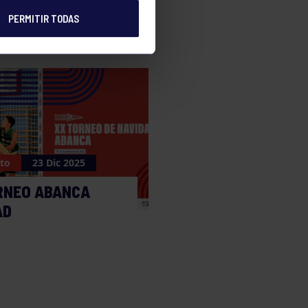
PERMITIR TODAS
to
23 Dic 2025
RNEO ABANCA
AD