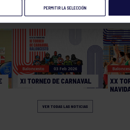
PERMITIR LA SELECCIÓN
NOTICIAS RELACIONADAS
Baloncesto
03 Feb 2026
Balonces
E
XI TORNEO DE CARNAVAL
XX TO
NAVID
VER TODAS LAS NOTICIAS