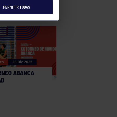
PERMITIR TODAS
to
23 Dic 2025
RNEO ABANCA
AD