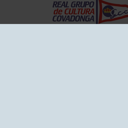
EL GRUPO
Historia
Disti
Ventajas
Empl
Junta directiva
Publi
Canal de Denuncias
Comp
Transparencia
FAQ C