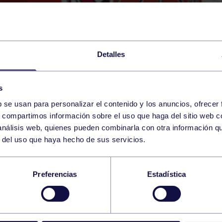
Detalles
s
b se usan para personalizar el contenido y los anuncios, ofrecer
22
s, compartimos información sobre el uso que haga del sitio web 
WEDNESDAY
RGCC (GUILLERMO GAR
19:20 h
 análisis web, quienes pueden combinarla con otra información q
MARCH
r del uso que haya hecho de sus servicios.
SC A: RGCC – SAN 
Preferencias
Estadística