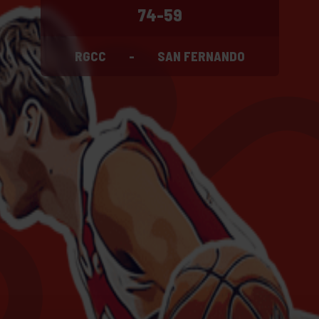
74-59
RGCC
-
SAN FERNANDO