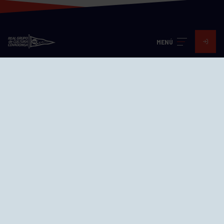
MENÚ
Visita nuestras redes
SEDES
CIERRE WEB CURSILLOS
Cómo llegar
EL GRUPO
Avd. Jesús Revuelta, 2 33204
Gijón - Asturias