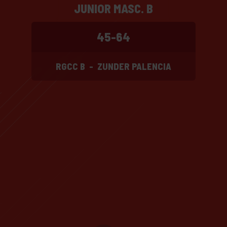
JUNIOR MASC. B
45-64
RGCC B
-
ZUNDER PALENCIA