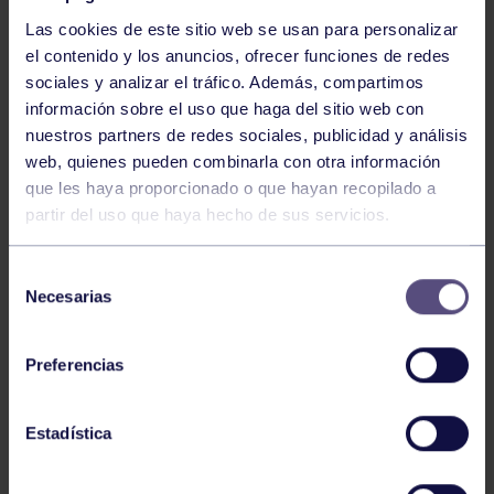
Las cookies de este sitio web se usan para personalizar
el contenido y los anuncios, ofrecer funciones de redes
sociales y analizar el tráfico. Además, compartimos
información sobre el uso que haga del sitio web con
nuestros partners de redes sociales, publicidad y análisis
Baloncesto
13 Abr 2026
web, quienes pueden combinarla con otra información
que les haya proporcionado o que hayan recopilado a
ÚLTIMOS RESULTADOS DE LA SECCIÓN
partir del uso que haya hecho de sus servicios.
Selección
Necesarias
de
consentimiento
Preferencias
Baloncesto
03 Feb 2026
Estadística
XI TORNEO DE CARNAVAL