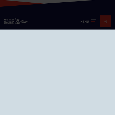
MENÚ
Visita nuestras redes
SEDES
CIERRE WEB CURSILLOS
Cómo llegar
EL GRUPO
Avd. Jesús Revuelta, 2 33204
Gijón - Asturias