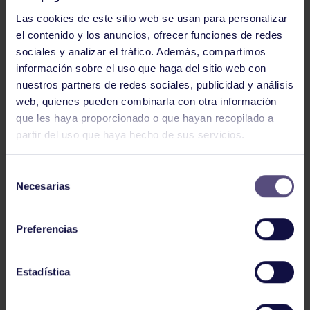
Las cookies de este sitio web se usan para personalizar
el contenido y los anuncios, ofrecer funciones de redes
sociales y analizar el tráfico. Además, compartimos
información sobre el uso que haga del sitio web con
nuestros partners de redes sociales, publicidad y análisis
Voleibol
27 Abr 2026
web, quienes pueden combinarla con otra información
que les haya proporcionado o que hayan recopilado a
CAMPEONAS DE ASTURIAS
partir del uso que haya hecho de sus servicios.
Selección
Necesarias
de
consentimiento
Preferencias
Voleibol
21 Abr 2026
Estadística
PLAY OFF