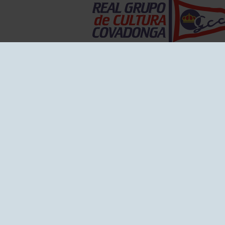
EL GRUPO
Historia
Disti
Ventajas
Empl
Junta directiva
Publi
Canal de Denuncias
Comp
Transparencia
FAQ C