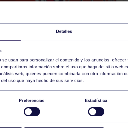
Detalles
s
b se usan para personalizar el contenido y los anuncios, ofrecer
24
s, compartimos información sobre el uso que haga del sitio web 
SUNDAY
RGCC (P6)
10:30 h
 análisis web, quienes pueden combinarla con otra información q
NOVEMBER
r del uso que haya hecho de sus servicios.
SCULINO A: RGCC –
Preferencias
Estadística