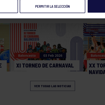
PERMITIR LA SELECCIÓN
NOTICIAS RELACIONADAS
Baloncesto
03 Feb 2026
Balonces
E
XI TORNEO DE CARNAVAL
XX TO
NAVID
VER TODAS LAS NOTICIAS