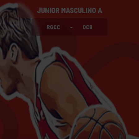
JUNIOR MASCULINO A
RGCC
-
OCB