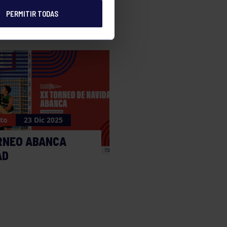
PERMITIR TODAS
to
23 Dic 2025
RNEO ABANCA
AD