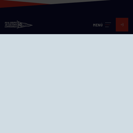
MENÚ
Visita nuestras redes
SEDES
CIERRE WEB CURSILLOS
Cómo llegar
EL GRUPO
Avd. Jesús Revuelta, 2 33204
Gijón - Asturias