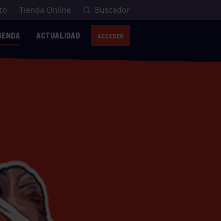
to
Tienda Online
Buscador
GENDA
ACTUALIDAD
ACCEDER