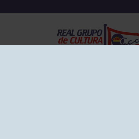
EL GRUPO
Historia
Disti
Ventajas
Empl
Junta directiva
Publi
Canal de Denuncias
Comp
Transparencia
FAQ C