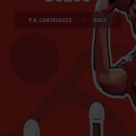
P.B. CONTRUECES
-
RGCC