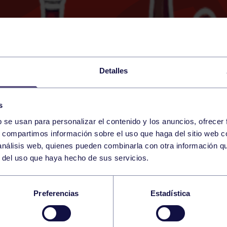
Detalles
s
b se usan para personalizar el contenido y los anuncios, ofrecer
2
s, compartimos información sobre el uso que haga del sitio web 
THURSDAY
GIJÓN (CONTRUECES)
19:30 h
 análisis web, quienes pueden combinarla con otra información q
FEBRUARY
r del uso que haya hecho de sus servicios.
S DE LOS BOLOS: P.
Preferencias
Estadística
ES – RGCC