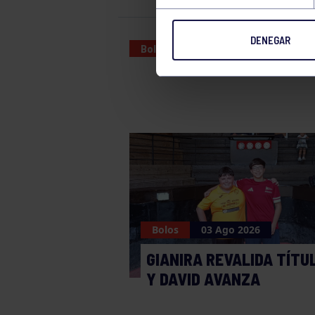
DENEGAR
Bolos
02 FEB 2023
Bolos
03 Ago 2026
GIANIRA REVALIDA TÍTU
Y DAVID AVANZA