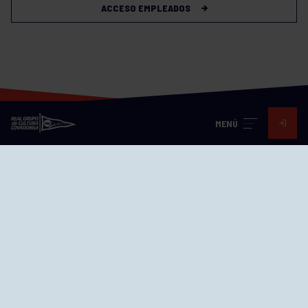
ACCESO EMPLEADOS
MENÚ
Visita nuestras redes
SEDES
CIERRE WEB CURSILLOS
Cómo llegar