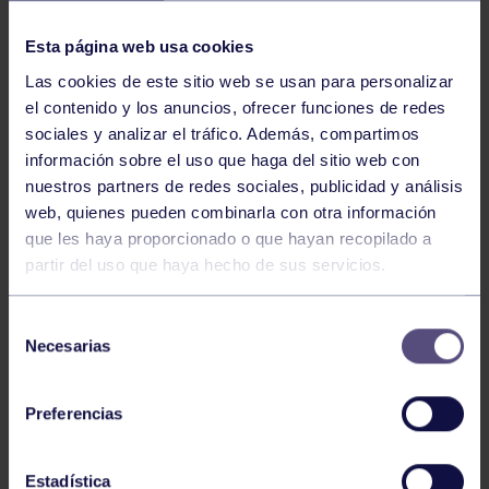
NOTICIAS RELACIONADAS
Esta página web usa cookies
Las cookies de este sitio web se usan para personalizar
el contenido y los anuncios, ofrecer funciones de redes
sociales y analizar el tráfico. Además, compartimos
información sobre el uso que haga del sitio web con
nuestros partners de redes sociales, publicidad y análisis
web, quienes pueden combinarla con otra información
Hockey
28 Jul 2026
que les haya proporcionado o que hayan recopilado a
partir del uso que haya hecho de sus servicios.
ÓSCAR PALOMERO, RUMBO AL
MUNDIAL
Selección
Necesarias
de
consentimiento
Preferencias
Estadística