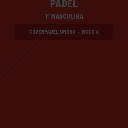
PADEL
1ª MASCULINA
COVERPADEL UNO90
-
RGCC A