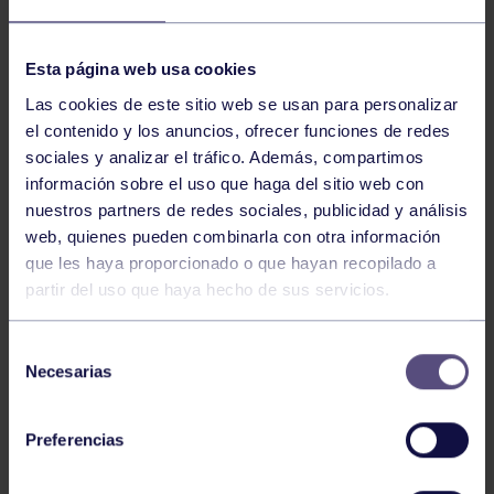
NOTICIAS RELACIONADAS
Esta página web usa cookies
Las cookies de este sitio web se usan para personalizar
el contenido y los anuncios, ofrecer funciones de redes
sociales y analizar el tráfico. Además, compartimos
información sobre el uso que haga del sitio web con
nuestros partners de redes sociales, publicidad y análisis
web, quienes pueden combinarla con otra información
que les haya proporcionado o que hayan recopilado a
partir del uso que haya hecho de sus servicios.
Pádel
29 Jul 2026
EL PÁDEL GRUPISTA SUMA ÉXITOS
Selección
Necesarias
de
consentimiento
Preferencias