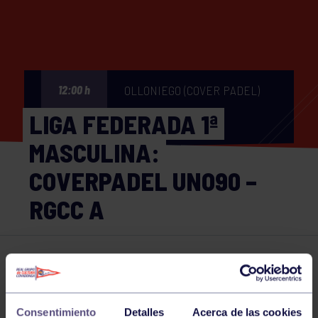
OLLONIEGO (COVER PADEL)
12:00 h
LIGA FEDERADA 1ª
MASCULINA:
COVERPADEL UNO90 –
RGCC A
Pádel
13 APR 2025
Comparte
Consentimiento
Detalles
Acerca de las cookies