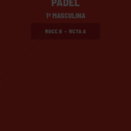
PADEL
1ª MASCULINA
RGCC B
-
RCTA A