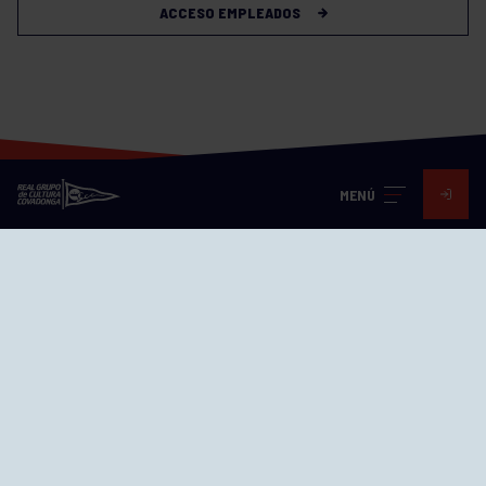
ACCESO EMPLEADOS
MENÚ
Visita nuestras redes
SEDES
CIERRE WEB CURSILLOS
Cómo llegar