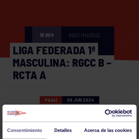
RGCC (MAREO)
18:00 h
LIGA FEDERADA 1ª
MASCULINA: RGCC B –
RCTA A
Pádel
09 JUN 2024
Comparte
Consentimiento
Detalles
Acerca de las cookies