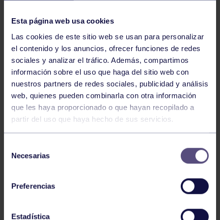
NOTICIAS RELACIONADAS
Esta página web usa cookies
Las cookies de este sitio web se usan para personalizar
el contenido y los anuncios, ofrecer funciones de redes
sociales y analizar el tráfico. Además, compartimos
información sobre el uso que haga del sitio web con
nuestros partners de redes sociales, publicidad y análisis
web, quienes pueden combinarla con otra información
Pádel
29 Jul 2026
que les haya proporcionado o que hayan recopilado a
partir del uso que haya hecho de sus servicios.
EL PÁDEL GRUPISTA SUMA ÉXITOS
Selección
Necesarias
de
consentimiento
Preferencias
Estadística