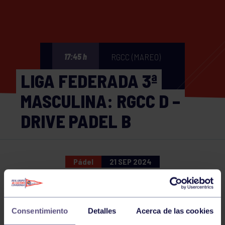
RGCC (MAREO)
17:45 h
LIGA FEDERADA 3ª
MASCULINA: RGCC D –
DRIVE PADEL B
Pádel
21 SEP 2024
Comparte
Consentimiento
Detalles
Acerca de las cookies