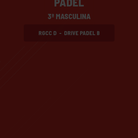
PADEL
3ª MASCULINA
RGCC D
-
DRIVE PADEL B