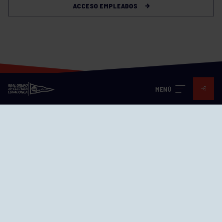
ACCESO EMPLEADOS
MENÚ
Visita nuestras redes
SEDES
CIERRE WEB CURSILLOS
Cómo llegar