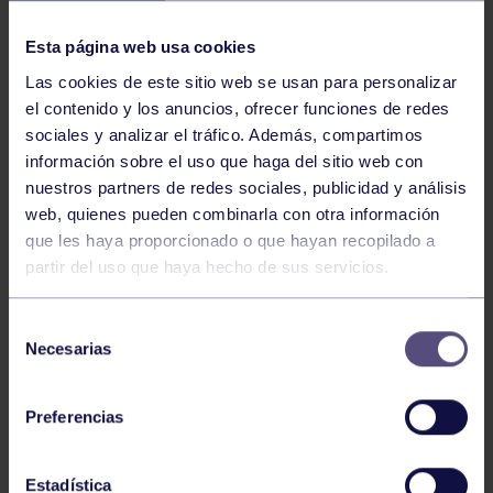
NOTICIAS RELACIONADAS
Esta página web usa cookies
Las cookies de este sitio web se usan para personalizar
el contenido y los anuncios, ofrecer funciones de redes
sociales y analizar el tráfico. Además, compartimos
información sobre el uso que haga del sitio web con
nuestros partners de redes sociales, publicidad y análisis
web, quienes pueden combinarla con otra información
Pádel
29 Jul 2026
que les haya proporcionado o que hayan recopilado a
partir del uso que haya hecho de sus servicios.
EL PÁDEL GRUPISTA SUMA ÉXITOS
Selección
Necesarias
de
consentimiento
Preferencias
Estadística