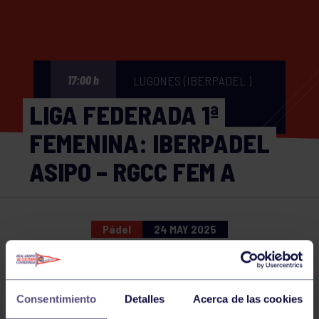
LUGONES (IBERPADEL )
17:00 h
LIGA FEDERADA 1ª
FEMENINA: IBERPADEL
ASIPO – RGCC FEM A
Pádel
24 MAY 2025
Comparte
Consentimiento
Detalles
Acerca de las cookies