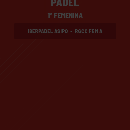
PADEL
1ª FEMENINA
IBERPADEL ASIPO
-
RGCC FEM A