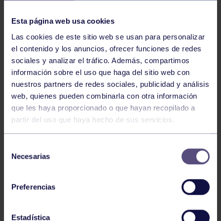
NOTICIAS RELACIONADAS
Esta página web usa cookies
Las cookies de este sitio web se usan para personalizar
el contenido y los anuncios, ofrecer funciones de redes
sociales y analizar el tráfico. Además, compartimos
información sobre el uso que haga del sitio web con
nuestros partners de redes sociales, publicidad y análisis
web, quienes pueden combinarla con otra información
Pádel
29 Jul 2026
que les haya proporcionado o que hayan recopilado a
partir del uso que haya hecho de sus servicios.
EL PÁDEL GRUPISTA SUMA ÉXITOS
Selección
Necesarias
de
consentimiento
Preferencias
Estadística