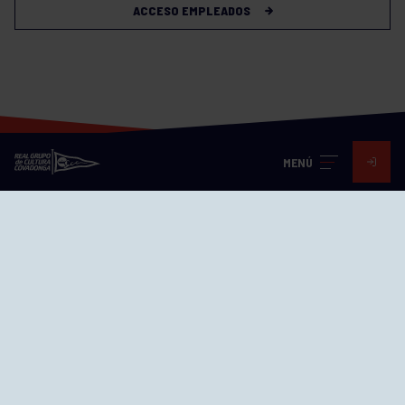
ACCESO EMPLEADOS
MENÚ
Visita nuestras redes
SEDES
CIERRE WEB CURSILLOS
Cómo llegar