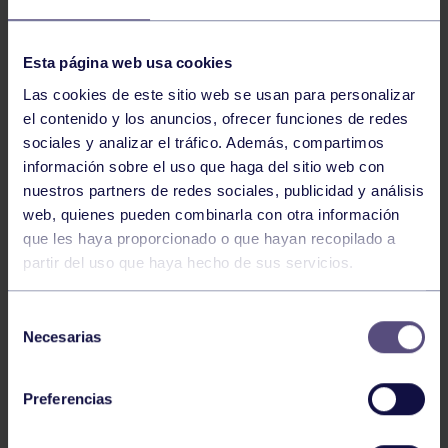
NOTICIAS RELACIONADAS
Esta página web usa cookies
Las cookies de este sitio web se usan para personalizar
el contenido y los anuncios, ofrecer funciones de redes
sociales y analizar el tráfico. Además, compartimos
información sobre el uso que haga del sitio web con
nuestros partners de redes sociales, publicidad y análisis
web, quienes pueden combinarla con otra información
que les haya proporcionado o que hayan recopilado a
partir del uso que haya hecho de sus servicios.
Pádel
29 Jul 2026
EL PÁDEL GRUPISTA SUMA ÉXITOS
Selección
Necesarias
de
consentimiento
Preferencias