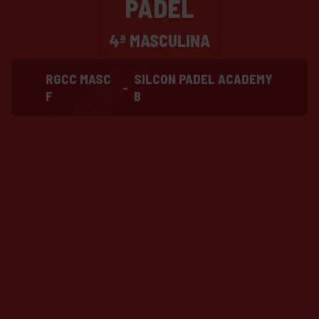
PADEL
4ª MASCULINA
RGCC MASC
SILCON PADEL ACADEMY
-
F
B