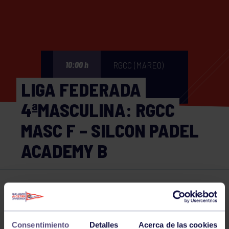
RGCC (MAREO)
10:00 h
LIGA FEDERADA
4ªMASCULINA: RGCC
MASC F – SILCON PADEL
ACADEMY B
Pádel
24 MAY 2025
Comparte
Consentimiento
Detalles
Acerca de las cookies