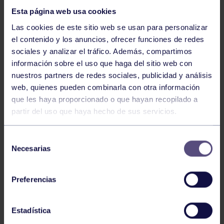
Esta página web usa cookies
Las cookies de este sitio web se usan para personalizar
el contenido y los anuncios, ofrecer funciones de redes
sociales y analizar el tráfico. Además, compartimos
información sobre el uso que haga del sitio web con
nuestros partners de redes sociales, publicidad y análisis
Hockey
28 Jul 2026
web, quienes pueden combinarla con otra información
ÓSCAR PALOMERO, RUMBO AL
que les haya proporcionado o que hayan recopilado a
MUNDIAL
partir del uso que haya hecho de sus servicios.
Selección
Necesarias
de
consentimiento
Preferencias
Estadística
Hockey
28 Jul 2026