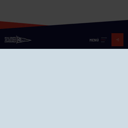
MENÚ
Visita nuestras redes
SEDES
CIERRE WEB CURSILLOS
Cómo llegar
EL GRUPO