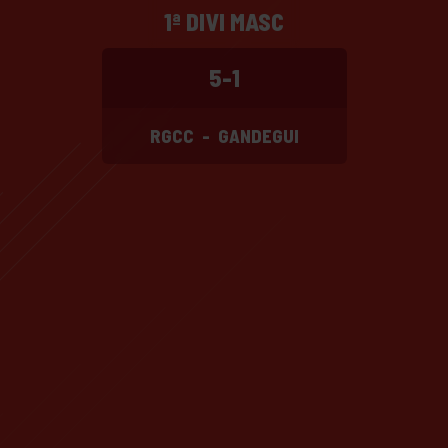
1ª DIVI MASC
5-1
RGCC
-
GANDEGUI