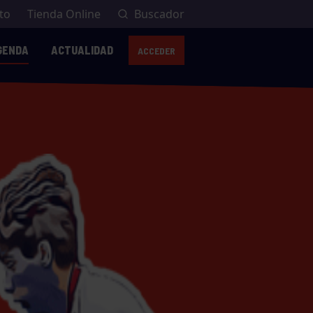
to
Tienda Online
Buscador
GENDA
ACTUALIDAD
ACCEDER