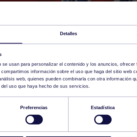
Detalles
s
b se usan para personalizar el contenido y los anuncios, ofrecer
26
s, compartimos información sobre el uso que haga del sitio web 
SUNDAY
SANTANDER ()
09:00 h
 análisis web, quienes pueden combinarla con otra información q
MAY
r del uso que haya hecho de sus servicios.
 2ª DIV. MASC.
Preferencias
Estadística