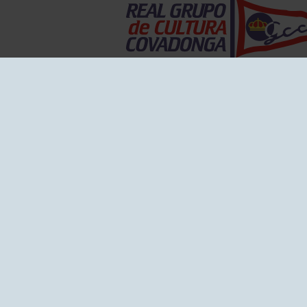
EL GRUPO
Historia
Disti
Ventajas
Empl
Junta directiva
Publi
Canal de Denuncias
Comp
Transparencia
FAQ C